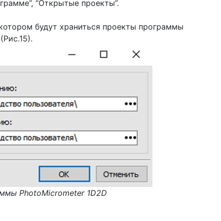
ограмме”, “Открытые проекты”.
в котором будут храниться проекты программы
Рис.15).
ммы PhotoMicrometer 1D2D