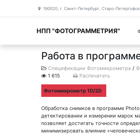
190020, г. Санкт-Петербург, Старо-Петергофски
Фотомикрометр
»
Спецификации Фот
НПП "ФОТОГРАММЕТРИЯ"
Работа в программе
Спецификации Фотомикрометра
/
Ф
1 615
Распечатать
Фотомикрометр 1D/2D
Обработка снимков в программе Photo
детектировании и измерении марок м
позволяет достигать точности определ
минимизировать влияние «человеческо