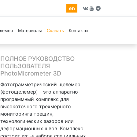
en
амме PhotoMicrometer 1D/2D
елемер
Материалы
Скачать
Контакты
ПОЛНОЕ РУКОВОДСТВО
ПОЛЬЗОВАТЕЛЯ
PhotoMicrometer 3D
Фотограмметрический щелемер
(фотощелемер) - это аппаратно-
программный комплекс для
высокоточного трехмерного
мониторинга трещин,
технологических зазоров или
деформационных швов. Комплекс
состоит из: ➔ набора специальных