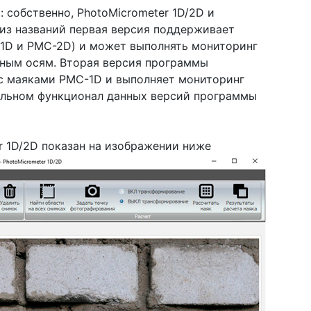
 собственно, PhotoMicrometer 1D/2D и
 из названий первая версия поддерживает
-1D и PMC-2D) и может выполнять мониторинг
атным осям. Вторая версия программы
о с маяками PMC-1D и выполняет мониторинг
альном функционал данных версий программы
 1D/2D показан на изображении ниже