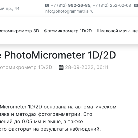
+7 (812)
992-26-85,
+7 (812) 252-02-08
й пр., 44
info@photogrammetria.ru
омикрометра
»
Фотомикрометр 1D/2D
» Работа в прогр
Фотомикрометр 3D
Фотомикрометр 1D/2D
Шкаловой маяк-щ
 PhotoMicrometer 1D/2D
отомикрометр 1D/2D
28-09-2022, 06:11
Micrometer 1D/2D основана на автоматическом
аяка и методах фотограмметрии. Это
ений до 0.05 мм и выше, а также
го фактора» на результаты наблюдений.